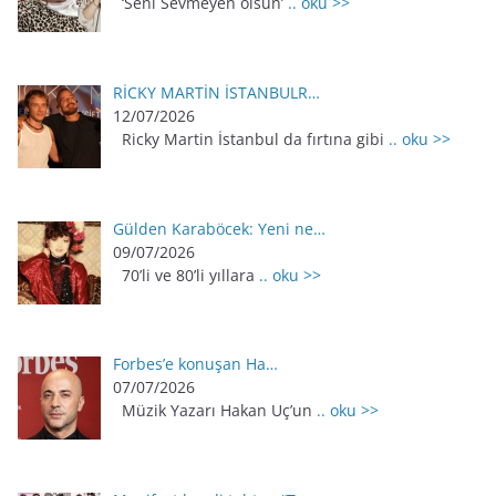
‘Seni Sevmeyen ölsün’
.. oku >>
RİCKY MARTİN İSTANBULR…
12/07/2026
Ricky Martin İstanbul da fırtına gibi
.. oku >>
Gülden Karaböcek: Yeni ne…
09/07/2026
70’li ve 80’li yıllara
.. oku >>
Forbes’e konuşan Ha…
07/07/2026
Müzik Yazarı Hakan Uç’un
.. oku >>