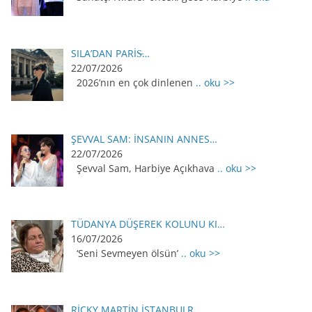
SILA’DAN PARİS̵…
22/07/2026
2026’nın en çok dinlenen
.. oku >>
ŞEVVAL SAM: İNSANIN ANNES…
22/07/2026
Şevval Sam, Harbiye Açıkhava
.. oku >>
TÜDANYA DÜŞEREK KOLUNU KI…
16/07/2026
‘Seni Sevmeyen ölsün’
.. oku >>
RİCKY MARTİN İSTANBULR…