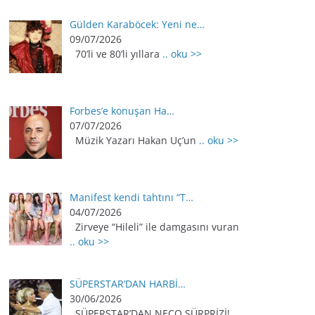
Gülden Karaböcek: Yeni ne…
09/07/2026
70’li ve 80’li yıllara
.. oku >>
Forbes’e konuşan Ha…
07/07/2026
Müzik Yazarı Hakan Uç’un
.. oku >>
Manifest kendi tahtını “T…
04/07/2026
Zirveye “Hileli” ile damgasını vuran
.. oku >>
SÜPERSTAR’DAN HARBİ…
30/06/2026
SÜPERSTAR’DAN NECO SÜRPRİZİ!
..