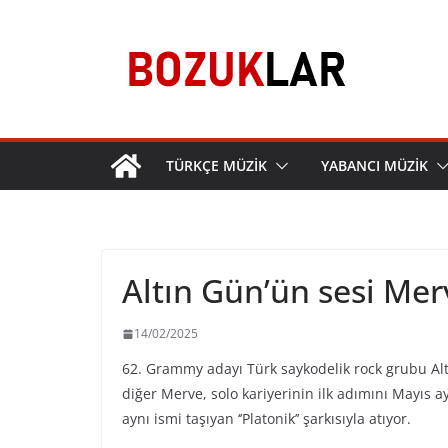
Skip
to
content
TÜRKÇE MÜZİK
YABANCI MÜZİK
Altın Gün’ün sesi Mer
14/02/2025
62. Grammy adayı Türk saykodelik rock grubu Alt
diğer Merve, solo kariyerinin ilk adımını Mayıs
aynı ismi taşıyan ‘’Platonik’’ şarkısıyla atıyor.