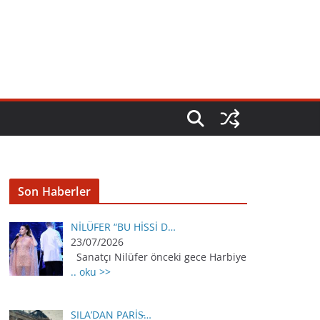
Son Haberler
NİLÜFER “BU HİSSİ D…
23/07/2026
Sanatçı Nilüfer önceki gece Harbiye
.. oku >>
SILA’DAN PARİS̵…