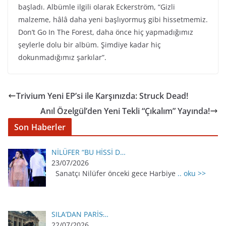
başladı. Albümle ilgili olarak Eckerström, “Gizli
malzeme, hâlâ daha yeni başlıyormuş gibi hissetmemiz.
Don’t Go In The Forest, daha önce hiç yapmadığımız
şeylerle dolu bir albüm. Şimdiye kadar hiç
dokunmadığımız şarkılar”.
Trivium Yeni EP’si ile Karşınızda: Struck Dead!
Anıl Özelgül’den Yeni Tekli “Çıkalım” Yayında!
Son Haberler
NİLÜFER “BU HİSSİ D…
23/07/2026
Sanatçı Nilüfer önceki gece Harbiye
.. oku >>
SILA’DAN PARİS̵…
22/07/2026