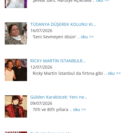
Şevval Sam, Harbiye Açıkhava
.. oku >>
TÜDANYA DÜŞEREK KOLUNU KI…
16/07/2026
‘Seni Sevmeyen ölsün’
.. oku >>
RİCKY MARTİN İSTANBULR…
12/07/2026
Ricky Martin İstanbul da fırtına gibi
.. oku >>
Gülden Karaböcek: Yeni ne…
09/07/2026
70’li ve 80’li yıllara
.. oku >>