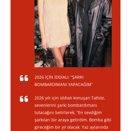
2026 İÇİN İDDİALI: “ŞARKI
BOMBARDIMANI YAPACAĞIM”
2026 yılı için iddialı konuşan Tatlıöz,
sevenlerini şarkı bombardımanı
tutacağını belirterek, “En sevdiğim
şarkıları bir araya getirdim. Bomba gibi
gireceğim bir yıl olacak. Yaz aylarında