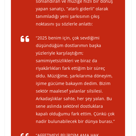
sonlandıran ve müziğe hızlı bir dönüş
yapan sanatçı, “atarlı giderli” olarak
tanımladığı yeni şarkısının çıkış
noktasını şu sözlerle anlattı:
“2025 benim için, çok sevdiğimi
düşündüğüm dostlarımın başka
yüzleriyle karşılaştığım;
samimiyetsizlikleri ve biraz da
riyakârlıkları fark ettiğim bir süreç
oldu. Müziğime, şarkılarıma döneyim,
işime gücüme bakayım dedim. Bizim
sektör maalesef yalanlar silsilesi.
Arkadaşlıklar sahte, her şey yalan. Bu
sene aslında sektörel dostluklara
kapalı olduğumu fark ettim. Çünkü çok
nadir bulunabilecek bir dünya burası.”
“AFFETMEYİ BİLİRDİM AMA HAK