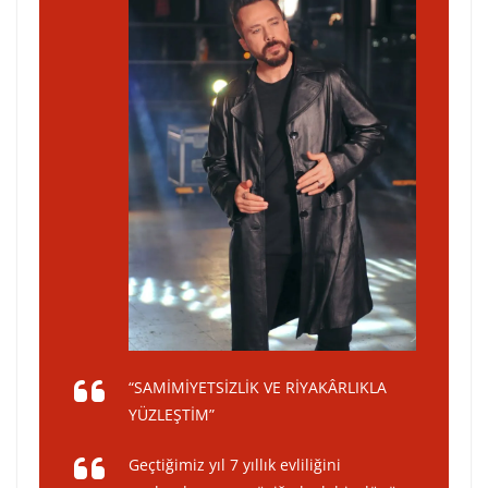
“SAMİMİYETSİZLİK VE RİYAKÂRLIKLA
YÜZLEŞTİM”
Geçtiğimiz yıl 7 yıllık evliliğini