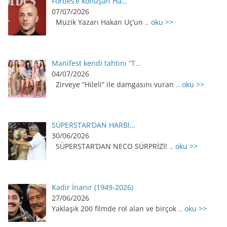
Forbes’e konuşan Ha…
07/07/2026
Müzik Yazarı Hakan Uç’un
.. oku >>
Manifest kendi tahtını “T…
04/07/2026
Zirveye “Hileli” ile damgasını vuran
.. oku >>
SÜPERSTAR’DAN HARBİ…
30/06/2026
SÜPERSTAR’DAN NECO SÜRPRİZİ!
.. oku >>
Kadir İnanır (1949-2026)
27/06/2026
Yaklaşık 200 filmde rol alan ve birçok
.. oku >>