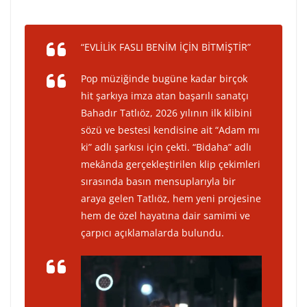
“EVLİLİK FASLI BENİM İÇİN BİTMİŞTİR”
Pop müziğinde bugüne kadar birçok
hit şarkıya imza atan başarılı sanatçı
Bahadır Tatlıöz, 2026 yılının ilk klibini
sözü ve bestesi kendisine ait “Adam mı
ki” adlı şarkısı için çekti. “Bidaha” adlı
mekânda gerçekleştirilen klip çekimleri
sırasında basın mensuplarıyla bir
araya gelen Tatlıöz, hem yeni projesine
hem de özel hayatına dair samimi ve
çarpıcı açıklamalarda bulundu.