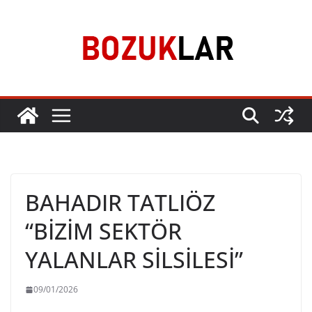
Skip
to
content
BAHADIR TATLIÖZ
“BİZİM SEKTÖR
YALANLAR SİLSİLESİ”
09/01/2026