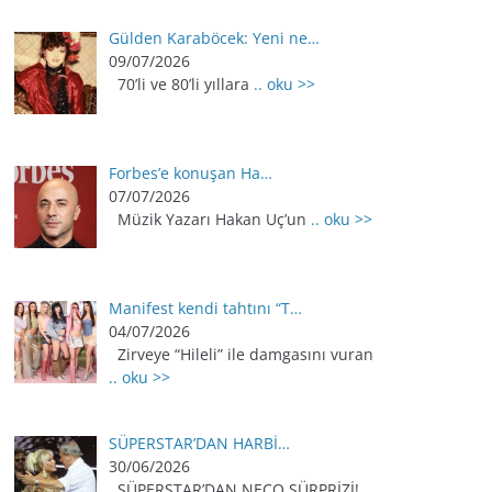
Gülden Karaböcek: Yeni ne…
09/07/2026
70’li ve 80’li yıllara
.. oku >>
Forbes’e konuşan Ha…
07/07/2026
Müzik Yazarı Hakan Uç’un
.. oku >>
Manifest kendi tahtını “T…
04/07/2026
Zirveye “Hileli” ile damgasını vuran
.. oku >>
SÜPERSTAR’DAN HARBİ…
30/06/2026
SÜPERSTAR’DAN NECO SÜRPRİZİ!
..