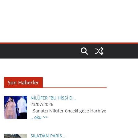
Son Haberler
NİLÜFER “BU HİSSİ D…
23/07/2026
Sanatçı Nilüfer önceki gece Harbiye
.. oku >>
SILA’DAN PARİS̵…