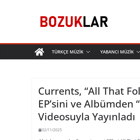
Skip
to
content
TÜRKÇE MÜZİK
YABANCI MÜZİK
Currents, “All That Fo
EP’sini ve Albümden “
Videosuyla Yayınladı
02/11/2025