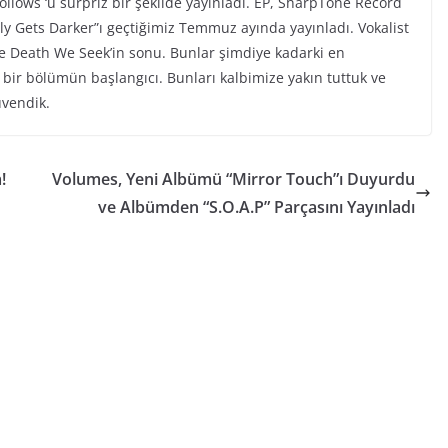
ollows ‘u sürpriz bir şekilde yayınladı. EP, SharpTone Record
Only Gets Darker”ı geçtiğimiz Temmuz ayında yayınladı. Vokalist
 The Death We Seek’in sonu. Bunlar şimdiye kadarki en
i bir bölümün başlangıcı. Bunları kalbimize yakın tuttuk ve
üvendik.
!
Volumes, Yeni Albümü “Mirror Touch”ı Duyurdu
ve Albümden “S.O.A.P” Parçasını Yayınladı