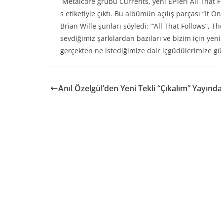
Metalcore grubu Currents, yeni EP’leri All That F
s etiketiyle çıktı. Bu albümün açılış parçası “It 
Brian Wille şunları söyledi: “‘All That Follows”,
sevdiğimiz şarkılardan bazıları ve bizim için yen
gerçekten ne istediğimize dair içgüdülerimize g
Anıl Özelgül’den Yeni Tekli “Çıkalım” Yayında