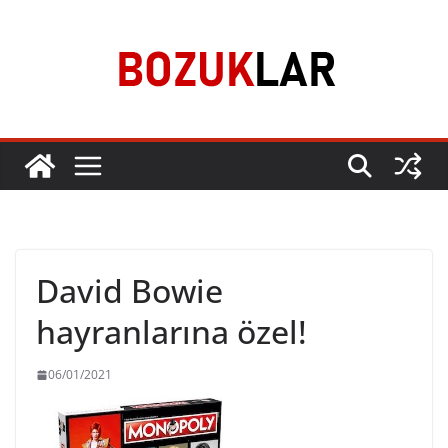
Skip
to
content
David Bowie
hayranlarına özel!
06/01/2021