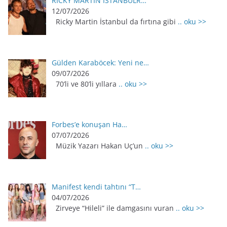
RİCKY MARTİN İSTANBULR…
12/07/2026
Ricky Martin İstanbul da fırtına gibi
.. oku >>
Gülden Karaböcek: Yeni ne…
09/07/2026
70’li ve 80’li yıllara
.. oku >>
Forbes’e konuşan Ha…
07/07/2026
Müzik Yazarı Hakan Uç’un
.. oku >>
Manifest kendi tahtını “T…
04/07/2026
Zirveye “Hileli” ile damgasını vuran
.. oku >>