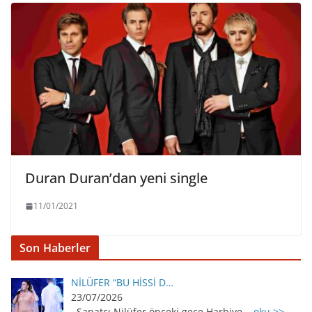
Duran Duran’dan yeni single
11/01/2021
Son Haberler
NİLÜFER “BU HİSSİ D…
23/07/2026
Sanatçı Nilüfer önceki gece Harbiye
.. oku >>