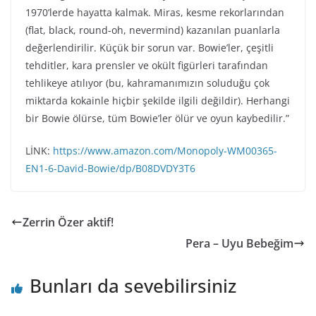
1970’lerde hayatta kalmak. Miras, kesme rekorlarından
(flat, black, round-oh, nevermind) kazanılan puanlarla
değerlendirilir. Küçük bir sorun var. Bowie’ler, çeşitli
tehditler, kara prensler ve okült figürleri tarafından
tehlikeye atılıyor (bu, kahramanımızın soluduğu çok
miktarda kokainle hiçbir şekilde ilgili değildir). Herhangi
bir Bowie ölürse, tüm Bowie’ler ölür ve oyun kaybedilir.”
LİNK:
https://www.amazon.com/Monopoly-WM00365-
EN1-6-David-Bowie/dp/B08DVDY3T6
Zerrin Özer aktif!
Pera – Uyu Bebeğim
Bunları da sevebilirsiniz