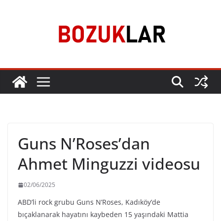
Skip
to
content
Guns N’Roses’dan
Ahmet Minguzzi videosu
02/06/2025
ABD’li rock grubu Guns N’Roses, Kadıköy’de
bıçaklanarak hayatını kaybeden 15 yaşındaki Mattia