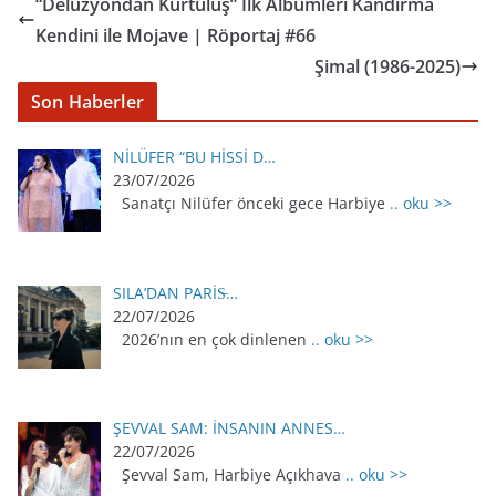
“Delüzyondan Kurtuluş” İlk Albümleri Kandırma
Kendini ile Mojave | Röportaj #66
Şimal (1986-2025)
Son Haberler
NİLÜFER “BU HİSSİ D…
23/07/2026
Sanatçı Nilüfer önceki gece Harbiye
.. oku >>
SILA’DAN PARİS̵…
22/07/2026
2026’nın en çok dinlenen
.. oku >>
ŞEVVAL SAM: İNSANIN ANNES…
22/07/2026
Şevval Sam, Harbiye Açıkhava
.. oku >>