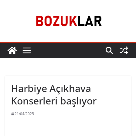
Skip
to
content
Harbiye Açıkhava
Konserleri başlıyor
21/04/2025