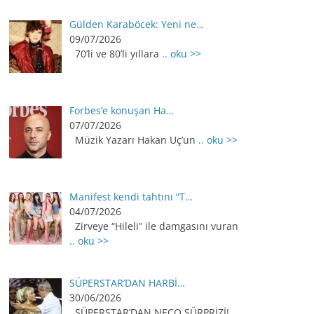
Gülden Karaböcek: Yeni ne…
09/07/2026
70’li ve 80’li yıllara
.. oku >>
Forbes’e konuşan Ha…
07/07/2026
Müzik Yazarı Hakan Uç’un
.. oku >>
Manifest kendi tahtını “T…
04/07/2026
Zirveye “Hileli” ile damgasını vuran
.. oku >>
SÜPERSTAR’DAN HARBİ…
30/06/2026
SÜPERSTAR’DAN NECO SÜRPRİZİ!
..