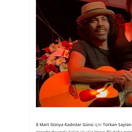
8 Mart Dünya Kadınlar Günü
için
Türkan Saylan
gecede dışarıda kalan üç yüz kişiye ‘Bi’ daha gel