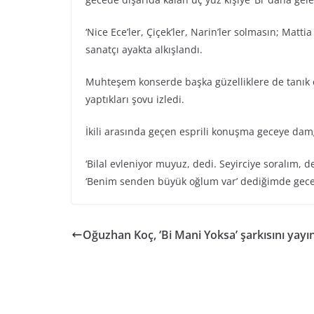
‘Nice Ece’ler, Çiçek’ler, Narin’ler solmasın; Matti
sanatçı ayakta alkışlandı.
Muhteşem konserde başka güzelliklere de tanık ola
yaptıkları şovu izledi.
İkili arasında geçen esprili konuşma geceye da
‘Bilal evleniyor muyuz, dedi. Seyirciye soralım, d
‘Benim senden büyük oğlum var’ dediğimde gece b
Oğuzhan Koç, ‘Bi Mani Yoksa’ şarkısını yayın