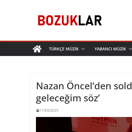
Skip
to
content
TÜRKÇE MÜZİK
YABANCI MÜZİK
Nazan Öncel’den sold 
geleceğim söz’
11/03/2025