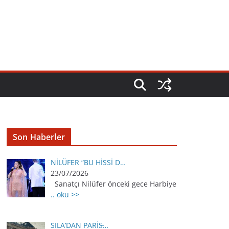
Son Haberler
NİLÜFER “BU HİSSİ D…
23/07/2026
Sanatçı Nilüfer önceki gece Harbiye
.. oku >>
SILA’DAN PARİS̵…