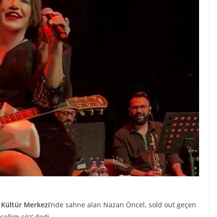
 Kültür Merkezi
‘nde sahne alan Nazan Öncel, sold out geçen
eceğim söz’ dedi.