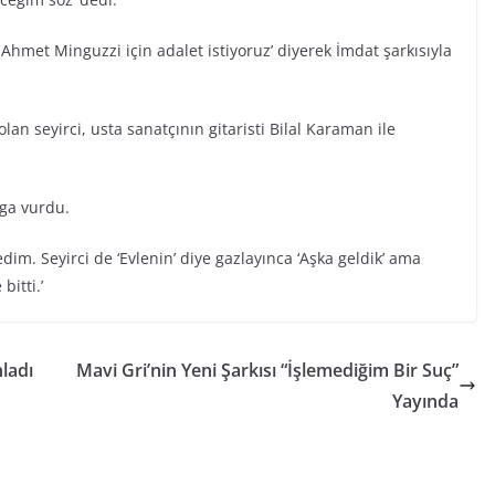
a Ahmet Minguzzi için adalet istiyoruz’ diyerek İmdat şarkısıyla
n seyirci, usta sanatçının gitaristi Bilal Karaman ile
mga vurdu.
edim. Seyirci de ‘Evlenin’ diye gazlayınca ‘Aşka geldik’ ama
itti.’
ladı
Mavi Gri’nin Yeni Şarkısı “İşlemediğim Bir Suç”
Yayında