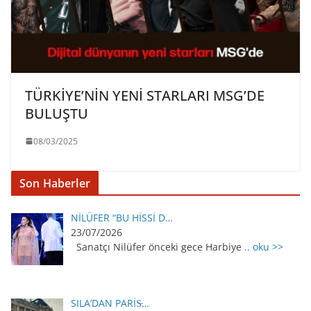
TÜRKİYE’NİN YENİ STARLARI MSG’DE
BULUŞTU
08/03/2025
Son Haberler
NİLÜFER “BU HİSSİ D…
23/07/2026
Sanatçı Nilüfer önceki gece Harbiye
.. oku >>
SILA’DAN PARİS̵…