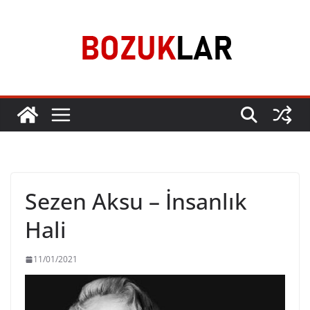
Skip
to
content
Sezen Aksu – İnsanlık
Hali
11/01/2021