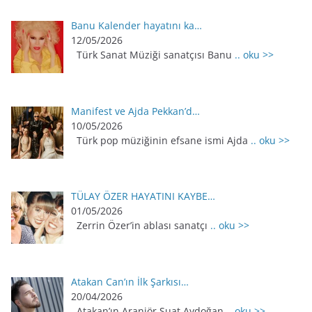
Banu Kalender hayatını ka…
12/05/2026
Türk Sanat Müziği sanatçısı Banu
.. oku >>
Manifest ve Ajda Pekkan’d…
10/05/2026
Türk pop müziğinin efsane ismi Ajda
.. oku >>
TÜLAY ÖZER HAYATINI KAYBE…
01/05/2026
Zerrin Özer’in ablası sanatçı
.. oku >>
Atakan Can’ın İlk Şarkısı…
20/04/2026
Atakan’ın Aranjör Suat Aydoğan
.. oku >>