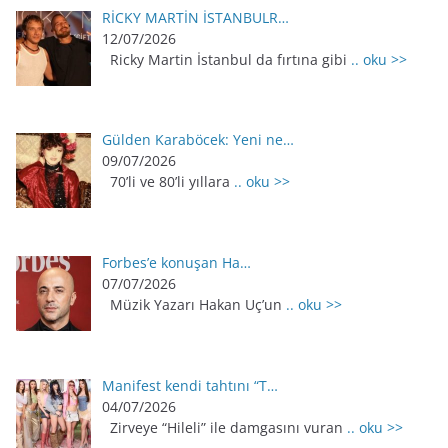
RİCKY MARTİN İSTANBULR…
12/07/2026
Ricky Martin İstanbul da fırtına gibi
.. oku >>
Gülden Karaböcek: Yeni ne…
09/07/2026
70’li ve 80’li yıllara
.. oku >>
Forbes’e konuşan Ha…
07/07/2026
Müzik Yazarı Hakan Uç’un
.. oku >>
Manifest kendi tahtını “T…
04/07/2026
Zirveye “Hileli” ile damgasını vuran
.. oku >>