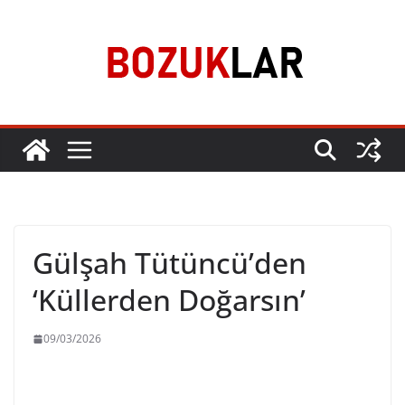
Skip
to
content
Gülşah Tütüncü’den
‘Küllerden Doğarsın’
09/03/2026