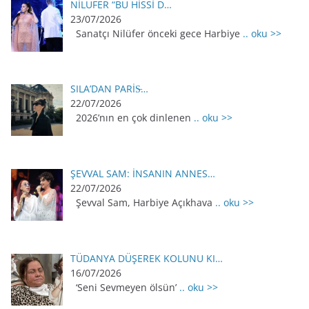
NİLÜFER “BU HİSSİ D…
23/07/2026
Sanatçı Nilüfer önceki gece Harbiye
.. oku >>
SILA’DAN PARİS̵…
22/07/2026
2026’nın en çok dinlenen
.. oku >>
ŞEVVAL SAM: İNSANIN ANNES…
22/07/2026
Şevval Sam, Harbiye Açıkhava
.. oku >>
TÜDANYA DÜŞEREK KOLUNU KI…
16/07/2026
‘Seni Sevmeyen ölsün’
.. oku >>