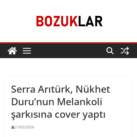
Skip
to
content
Serra Arıtürk, Nükhet
Duru’nun Melankoli
şarkısına cover yaptı
21/02/2026