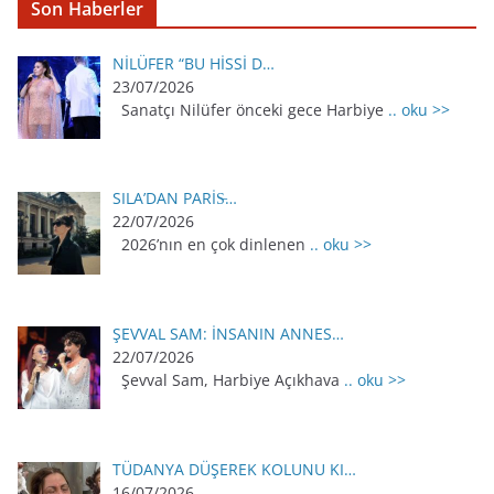
Son Haberler
NİLÜFER “BU HİSSİ D…
23/07/2026
Sanatçı Nilüfer önceki gece Harbiye
.. oku >>
SILA’DAN PARİS̵…
22/07/2026
2026’nın en çok dinlenen
.. oku >>
ŞEVVAL SAM: İNSANIN ANNES…
22/07/2026
Şevval Sam, Harbiye Açıkhava
.. oku >>
TÜDANYA DÜŞEREK KOLUNU KI…
16/07/2026