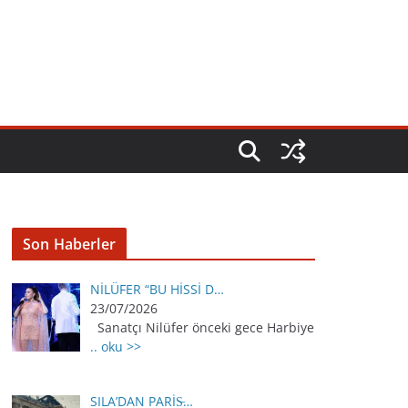
Son Haberler
NİLÜFER “BU HİSSİ D…
23/07/2026
Sanatçı Nilüfer önceki gece Harbiye
.. oku >>
SILA’DAN PARİS̵…