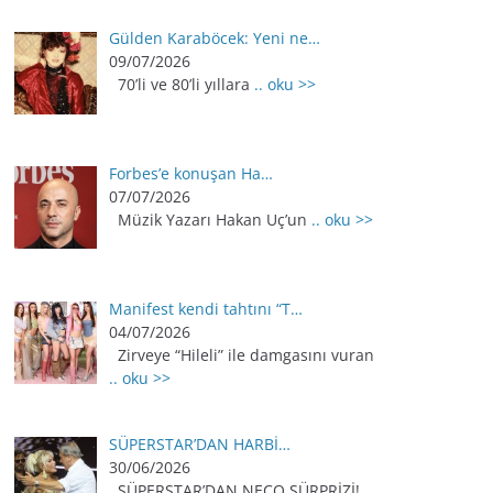
Gülden Karaböcek: Yeni ne…
09/07/2026
70’li ve 80’li yıllara
.. oku >>
Forbes’e konuşan Ha…
07/07/2026
Müzik Yazarı Hakan Uç’un
.. oku >>
Manifest kendi tahtını “T…
04/07/2026
Zirveye “Hileli” ile damgasını vuran
.. oku >>
SÜPERSTAR’DAN HARBİ…
30/06/2026
SÜPERSTAR’DAN NECO SÜRPRİZİ!
..