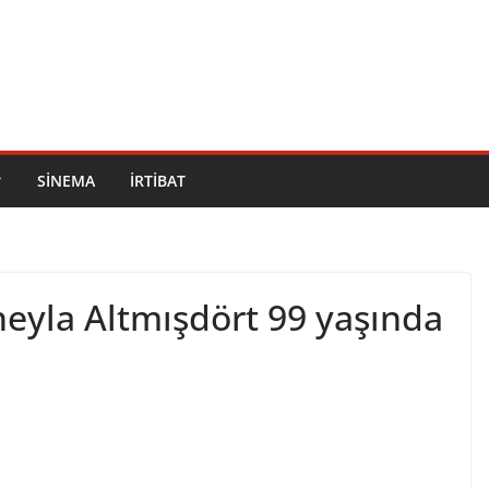
SİNEMA
İRTİBAT
heyla Altmışdört 99 yaşında