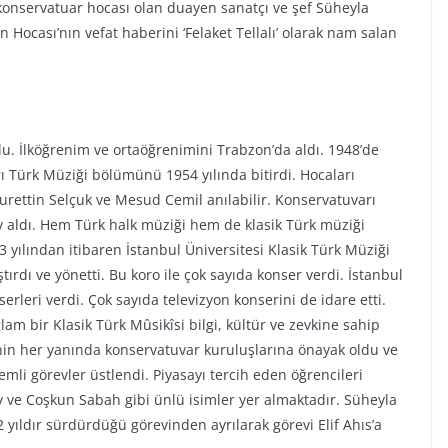
onservatuar hocası olan duayen sanatçı ve şef Süheyla
n Hocası’nın vefat haberini ‘Felaket Tellalı’ olarak nam salan
u. İlköğrenim ve ortaöğrenimini Trabzon’da aldı. 1948’de
rı Türk Müziği bölümünü 1954 yılında bitirdi. Hocaları
urettin Selçuk ve Mesud Cemil anılabilir. Konservatuvarı
ev aldı. Hem Türk halk müziği hem de klasik Türk müziği
63 yılından itibaren İstanbul Üniversitesi Klasik Türk Müziği
tırdı ve yönetti. Bu koro ile çok sayıda konser verdi. İstanbul
rleri verdi. Çok sayıda televizyon konserini de idare etti.
m bir Klasik Türk Mûsikîsi bilgi, kültür ve zevkine sahip
e’nin her yanında konservatuvar kuruluşlarına önayak oldu ve
nemli görevler üstlendi. Piyasayı tercih eden öğrencileri
 ve Coşkun Sabah gibi ünlü isimler yer almaktadır. Süheyla
 yıldır sürdürdüğü görevinden ayrılarak görevi Elif Ahıs’a