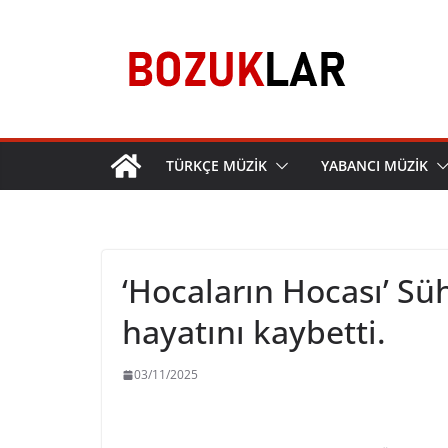
Skip
to
content
TÜRKÇE MÜZİK
YABANCI MÜZİK
‘Hocaların Hocası’ Sü
hayatını kaybetti.
03/11/2025