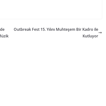
nde
Outbreak Fest 15. Yılını Muhteşem Bir Kadro ile
Müzik
Kutluyor