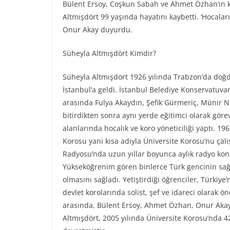
Bülent Ersoy, Coşkun Sabah ve Ahmet Özhan’ın k
Altmışdört 99 yaşında hayatını kaybetti. ‘Hocaları
Onur Akay duyurdu.
Süheyla Altmışdört Kimdir?
Süheyla Altmışdört 1926 yılında Trabzon’da doğd
İstanbul’a geldi. İstanbul Belediye Konservatuva
arasında Fulya Akaydın, Şefik Gürmeriç, Münir N
bitirdikten sonra aynı yerde eğitimci olarak gör
alanlarında hocalık ve koro yöneticiliği yaptı. 19
Korosu yani kısa adıyla Üniversite Korosu’nu çalış
Radyosu’nda uzun yıllar boyunca aylık radyo konse
Yükseköğrenim gören binlerce Türk gencinin sağla
olmasını sağladı. Yetiştirdiği öğrenciler, Türkiy
devlet korolarında solist, şef ve idareci olarak ö
arasında, Bülent Ersoy, Ahmet Özhan, Onur Akay
Altmışdört, 2005 yılında Üniversite Korosu’nda 42