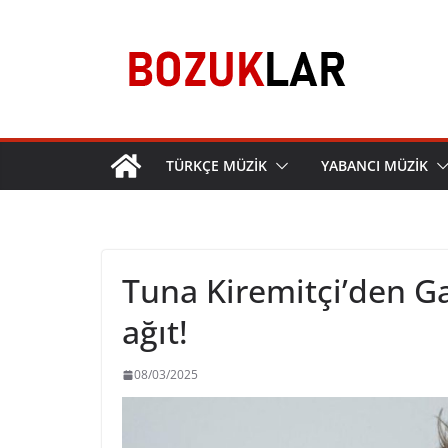
Skip
to
content
TÜRKÇE MÜZİK
YABANCI MÜZİK
Tuna Kiremitçi’den Ga
ağıt!
08/03/2025