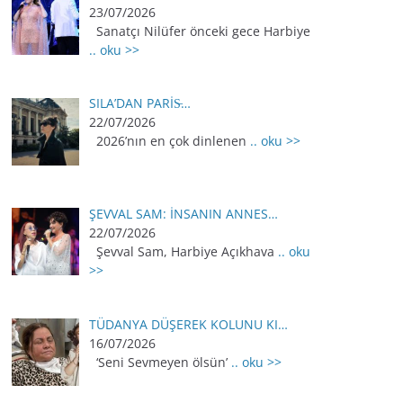
23/07/2026
Sanatçı Nilüfer önceki gece Harbiye
.. oku >>
SILA’DAN PARİS̵…
22/07/2026
2026’nın en çok dinlenen
.. oku >>
ŞEVVAL SAM: İNSANIN ANNES…
22/07/2026
Şevval Sam, Harbiye Açıkhava
.. oku
>>
TÜDANYA DÜŞEREK KOLUNU KI…
16/07/2026
‘Seni Sevmeyen ölsün’
.. oku >>