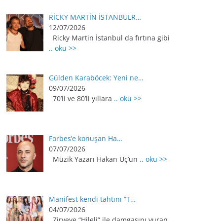
RİCKY MARTİN İSTANBULR…
12/07/2026
Ricky Martin İstanbul da fırtına gibi
.. oku >>
Gülden Karaböcek: Yeni ne…
09/07/2026
70’li ve 80’li yıllara
.. oku >>
Forbes’e konuşan Ha…
07/07/2026
Müzik Yazarı Hakan Uç’un
.. oku >>
Manifest kendi tahtını “T…
04/07/2026
Zirveye “Hileli” ile damgasını vuran