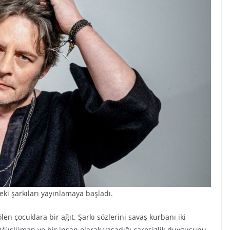
eki şarkıları yayınlamaya başladı.
len çocuklara bir ağıt. Şarkı sözlerini savaş kurbanı iki
 Müslüman ve bir insan olarak yaşadığı çaresizlik duygusunu