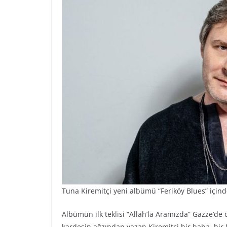
Tuna Kiremitçi yeni albümü “Feriköy Blues” içind
Albümün ilk teklisi “Allah’la Aramızda” Gazze’de ö
kardeşin ağzından yazan Kiremitçi bir baba, bir